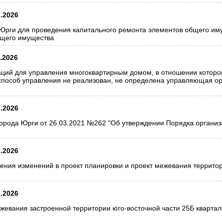
7.2026
Юрги для проведения капитального ремонта элементов общего иму
бщего имущества
.2026
аций для управления многоквартирным домом, в отношении которо
способ управления не реализован, не определена управляющая о
7.2026
орода Юрги от 26.03.2021 №262 "Об утверждении Порядка организ
7.2026
ения изменений в проект планировки и проект межевания территор
7.2026
жевания застроенной территории юго-восточной части 25Б квартал